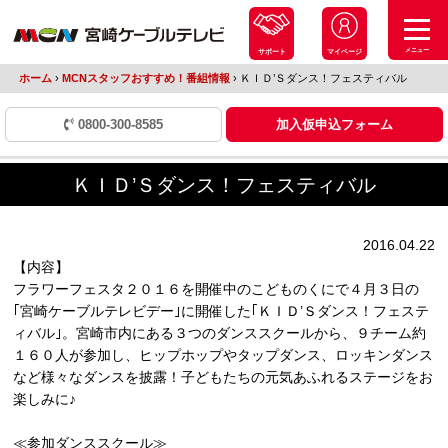
メニュー
サポート
マイページ
ホーム
›
MCNスタッフおすすめ！番組情報
›
ＫＩＤ’Ｓダンス！フェスティバル
0800-300-8585
加入仮申込フォーム
ＫＩＤ’Ｓダンス！フェスティバル
2016.04.22
【内容】
フラワーフェスタ２０１６を開催中のこどものくにで４月３日の
｢宮崎ケーブルテレビデー｣に開催した｢ＫＩＤ’Ｓダンス！フェステ
ィバル｣。宮崎市内にある３つのダンススクールから、９チーム約
１６０人が参加し、ヒップホップやタップダンス、ロッキンダンス
など様々なダンスを披露！子どもたちの元気あふれるステージをお
楽しみに♪
≪参加ダンススクール≫