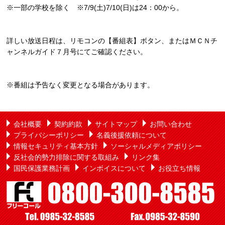
※一部の学校を除く ※7/9(土)7/10(日)は24：00から。
詳しい放送日程は、リモコンの【番組表】ボタン、またはＭＣＮチ
ャンネルガイド７月号にてご確認ください。
※番組は予告なく変更となる場合があります。
会社概要
契約約款
サイトマップ
お問い合わせ
プライバシーポリシー
名義後援依頼について
情報セキュリティ基本方針
ソーシャルメディアポリシー
反社会的勢力排除に関する取組み
リンク集
国民保護業務計画
インボイスについて
お役立ち情報