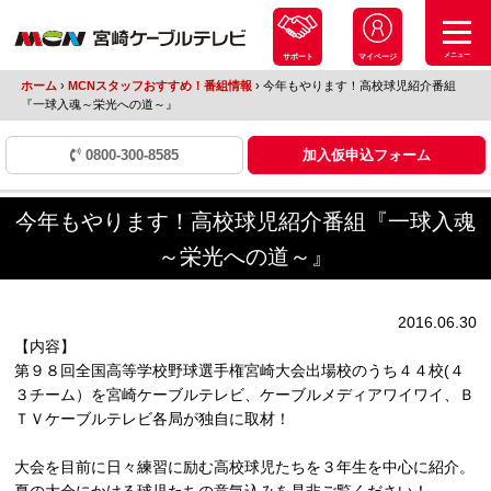
メニュー
サポート
マイページ
ホーム
›
MCNスタッフおすすめ！番組情報
›
今年もやります！高校球児紹介番組
『一球入魂～栄光への道～』
0800-300-8585
加入仮申込フォーム
今年もやります！高校球児紹介番組『一球入魂
～栄光への道～』
2016.06.30
【内容】
第９８回全国高等学校野球選手権宮崎大会出場校のうち４４校(４
３チーム）を宮崎ケーブルテレビ、ケーブルメディアワイワイ、Ｂ
ＴＶケーブルテレビ各局が独自に取材！
大会を目前に日々練習に励む高校球児たちを３年生を中心に紹介。