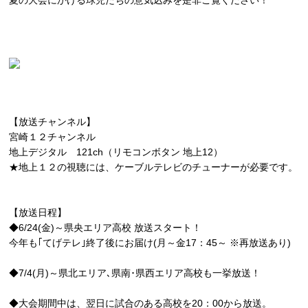
夏の大会にかける球児たちの意気込みを是非ご覧ください！
【放送チャンネル】
宮崎１２チャンネル
地上デジタル 121ch（リモコンボタン 地上12）
★地上１２の視聴には、ケーブルテレビのチューナーが必要です。
【放送日程】
◆6/24(金)～県央エリア高校 放送スタート！
今年も｢てげテレ｣終了後にお届け(月～金17：45～ ※再放送あり)
◆7/4(月)～県北エリア､県南･県西エリア高校も一挙放送！
◆大会期間中は、翌日に試合のある高校を20：00から放送。