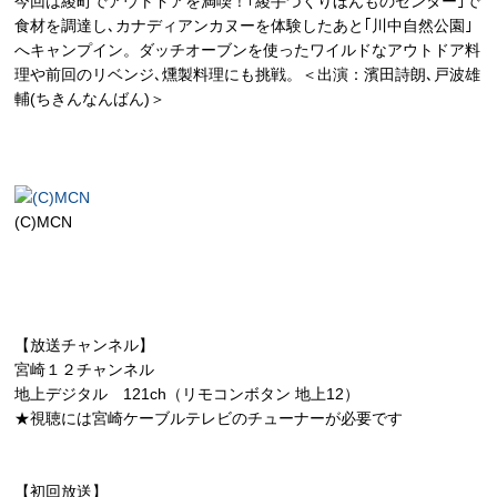
今回は綾町でアウトドアを満喫！｢綾手づくりほんものセンター｣で
食材を調達し､カナディアンカヌーを体験したあと｢川中自然公園｣
へキャンプイン。ダッチオーブンを使ったワイルドなアウトドア料
理や前回のリベンジ､燻製料理にも挑戦。＜出演：濱田詩朗､戸波雄
輔(ちきんなんばん)＞
(C)MCN
【放送チャンネル】
宮崎１２チャンネル
地上デジタル 121ch（リモコンボタン 地上12）
★視聴には宮崎ケーブルテレビのチューナーが必要です
【初回放送】