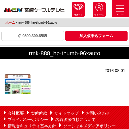
メニュー
サポート
マイページ
ホーム
›
rmk-888_hp-thumb-96xauto
0800-300-8585
加入仮申込フォーム
rmk-888_hp-thumb-96xauto
2016.08.01
会社概要
契約約款
サイトマップ
お問い合わせ
プライバシーポリシー
名義後援依頼について
情報セキュリティ基本方針
ソーシャルメディアポリシー