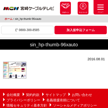
メニュー
サポート
マイページ
ホーム
›
sin_hp-thumb-96xauto
0800-300-8585
加入仮申込フォーム
sin_hp-thumb-96xauto
2016.08.01
会社概要
契約約款
サイトマップ
お問い合わせ
プライバシーポリシー
名義後援依頼について
情報セキュリティ基本方針
ソーシャルメディアポリシー