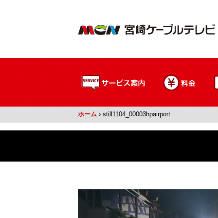
ホーム
›
still1104_00003hpairport