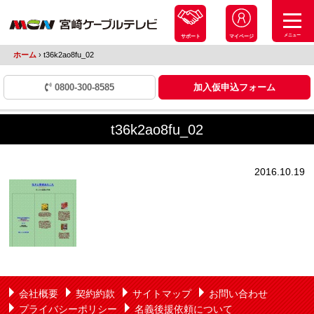
メニュー
サポート
マイページ
ホーム
›
t36k2ao8fu_02
0800-300-8585
加入仮申込フォーム
t36k2ao8fu_02
2016.10.19
会社概要
契約約款
サイトマップ
お問い合わせ
プライバシーポリシー
名義後援依頼について