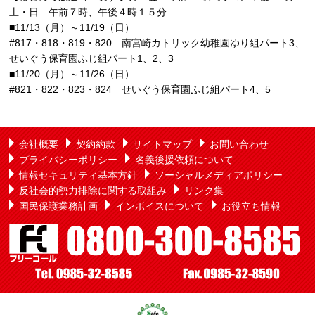
土・日 午前７時、午後４時１５分
■11/13（月）～11/19（日）
#817・818・819・820 南宮崎カトリック幼稚園ゆり組パート3、
せいぐう保育園ふじ組パート1、2、3
■11/20（月）～11/26（日）
#821・822・823・824 せいぐう保育園ふじ組パート4、5
会社概要
契約約款
サイトマップ
お問い合わせ
プライバシーポリシー
名義後援依頼について
情報セキュリティ基本方針
ソーシャルメディアポリシー
反社会的勢力排除に関する取組み
リンク集
国民保護業務計画
インボイスについて
お役立ち情報