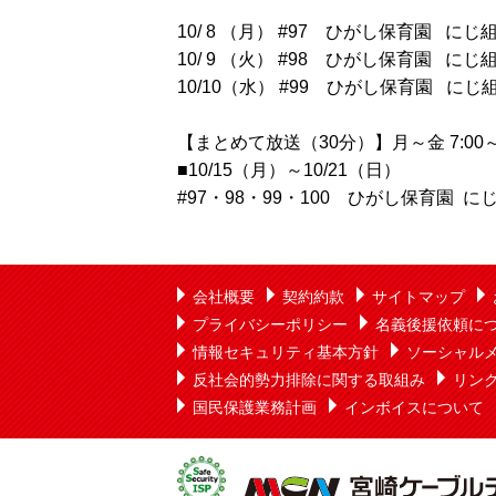
10/ 8 （月） #97 ひがし保育園 にじ
10/ 9 （火） #98 ひがし保育園 にじ
10/10（水） #99 ひがし保育園 にじ
【まとめて放送（30分）】月～金 7:00～、
■10/15（月）～10/21（日）
#97・98・99・100 ひがし保育園 
会社概要
契約約款
サイトマップ
プライバシーポリシー
名義後援依頼に
情報セキュリティ基本方針
ソーシャル
反社会的勢力排除に関する取組み
リン
国民保護業務計画
インボイスについて