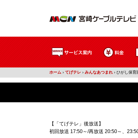
ホーム
›
てげテレ
›
みんなあつまれ
›
ひがし保育
【「てげテレ」後放送】
初回放送 17:50～/再放送 20:50～、23