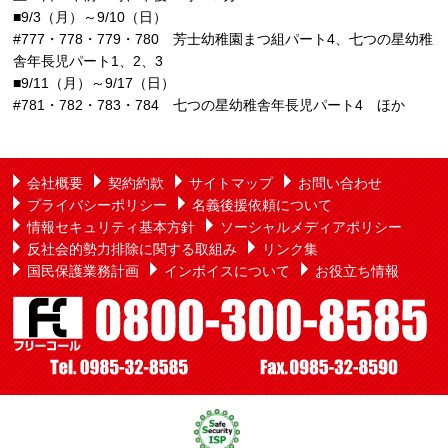
■9/3（月）～9/10（日）
#777・778・779・780 芳士幼稚園まつ組パート4、七つの星幼稚
舎年長児パート1、2、3
■9/11（月）～9/17（日）
#781・782・783・784 七つの星幼稚舎年長児パート4 ほか
会社概要
契約約款
サイトマップ
お問い合わせ
プライバシーポリシー
名義後援依頼について
情報セキュリティ基本方針
ソーシャルメディアポリシー
反社会的勢力排除に関する取組み
リンク集
国民保護業務計画
インボイスについて
お役立ち情報