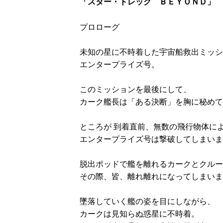
「スター・トレック ＢＥＹＯＮＤ」
プロローグ
未知の星に不時着した宇宙船救出ミッシ
エンタープライズ号。
このミッションを最後にして、
カーク艦長は「ある決断」を胸に秘めて
ところが 到着直前、無数の飛行物体に
エンタープライズ号は撃破してしまいま
脱出ポッドで艦を離れるカークとクルー
その際、皆、離れ離れになってしまいま
墜落していく艦の姿を目にしながら、
カークは見知らぬ惑星に不時着。