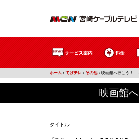
ホーム
›
てげテレ
›
その他
›
映画館へ行こう！ 
映画館へ
タイトル