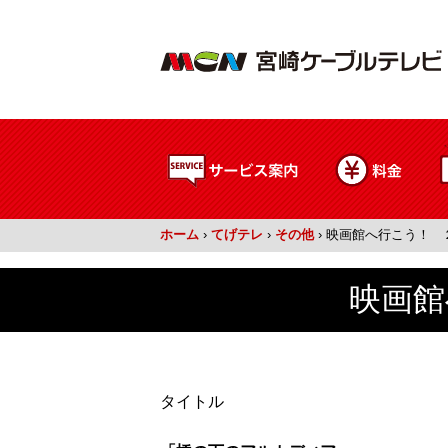
ホーム
›
てげテレ
›
その他
›
映画館へ行こう！ 
映画館
タイトル