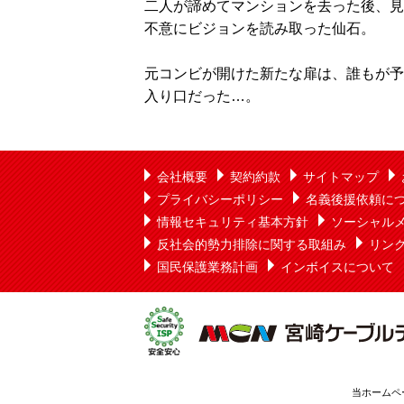
二人が諦めてマンションを去った後、見
不意にビジョンを読み取った仙石。
元コンビが開けた新たな扉は、誰もが予
入り口だった…。
会社概要
契約約款
サイトマップ
プライバシーポリシー
名義後援依頼に
情報セキュリティ基本方針
ソーシャル
反社会的勢力排除に関する取組み
リン
国民保護業務計画
インボイスについて
当ホームペ