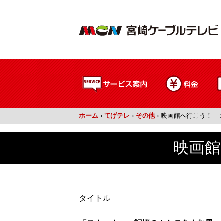
ホーム
›
てげテレ
›
その他
›
映画館へ行こう！ 
映画館
タイトル