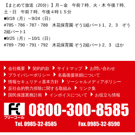
【まとめて放送（20分）】月～金 午前７時、火・木 午後７時、
土・日 午前７時、午後４時１５分
■9/18（月）～9/24（日）
#785・786・787・788 木花保育園 ぞう1組パート1、2、3 ぞう
2組パート1
■9/25（月）～10/1（日）
#789・790・791・792 木花保育園 ぞう2組パート2、3 ほか
会社概要
契約約款
サイトマップ
お問い合わせ
プライバシーポリシー
名義後援依頼について
情報セキュリティ基本方針
ソーシャルメディアポリシー
反社会的勢力排除に関する取組み
リンク集
国民保護業務計画
インボイスについて
お役立ち情報