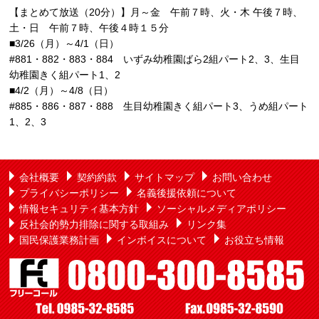
【まとめて放送（20分）】月～金 午前７時、火・木 午後７時、
土・日 午前７時、午後４時１５分
■3/26（月）～4/1（日）
#881・882・883・884 いずみ幼稚園ばら2組パート2、3、生目
幼稚園きく組パート1、2
■4/2（月）～4/8（日）
#885・886・887・888 生目幼稚園きく組パート3、うめ組パート
1、2、3
会社概要
契約約款
サイトマップ
お問い合わせ
プライバシーポリシー
名義後援依頼について
情報セキュリティ基本方針
ソーシャルメディアポリシー
反社会的勢力排除に関する取組み
リンク集
国民保護業務計画
インボイスについて
お役立ち情報