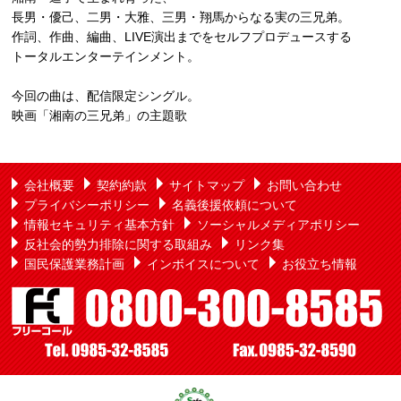
長男・優己、二男・大雅、三男・翔馬からなる実の三兄弟。
作詞、作曲、編曲、LIVE演出までをセルフプロデュースする
トータルエンターテインメント。
今回の曲は、配信限定シングル。
映画「湘南の三兄弟」の主題歌
会社概要
契約約款
サイトマップ
お問い合わせ
プライバシーポリシー
名義後援依頼について
情報セキュリティ基本方針
ソーシャルメディアポリシー
反社会的勢力排除に関する取組み
リンク集
国民保護業務計画
インボイスについて
お役立ち情報