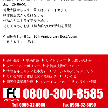
Jay、CHEHON。
地元大阪から東京、果てはジャマイカまで、
制作拠点大きく広げながら
作品ごとにトライアルを続け、
そして今もなおより精力的なLIVE活動を展開。
今回紹介した曲は、10th Anniversary Best Album
「ＢＥＳＴ」に収録。
会社概要
契約約款
サイトマップ
お問い合わせ
プライバシーポリシー
名義後援依頼について
情報セキュリティ基本方針
ソーシャルメディアポリシー
反社会的勢力排除に関する取組み
リンク集
国民保護業務計画
インボイスについて
お役立ち情報