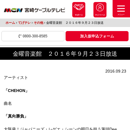
メニュー
サポート
マイページ
ホーム
›
てげテレ
›
その他
›
金曜音楽館 ２０１６年９月２３日放送
0800-300-8585
加入仮申込フォーム
金曜音楽館 ２０１６年９月２３日放送
2016.09.23
アーティスト
「CHEHON」
曲名
「真向勝負」
大阪発！ジャパニーズ・レゲエ・シーンの明日を担う筆頭Dee