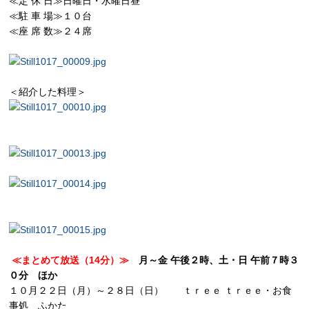
≪定 休 日≫日曜日・水曜日昼
≪駐 車 場≫１０台
≪座 席 数≫２４席
＜紹介した料理＞
≪まとめて放送（14分）≫
月～金 午後２時、土・日 午前７時３
０分 ほか
１０月２２日（月）～２８日（日） ｔｒｅｅ ｔｒｅｅ・お食
事処 ふかた