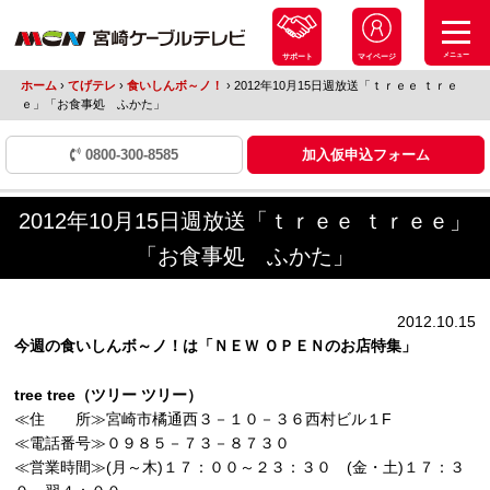
メニュー
サポート
マイページ
ホーム
›
てげテレ
›
食いしんボ～ノ！
›
2012年10月15日週放送「ｔｒｅｅ ｔｒｅ
ｅ」「お食事処 ふかた」
0800-300-8585
加入仮申込フォーム
2012年10月15日週放送「ｔｒｅｅ ｔｒｅｅ」
「お食事処 ふかた」
2012.10.15
今週の食いしんボ～ノ！は「ＮＥＷ ＯＰＥＮのお店特集」
tree tree（ツリー ツリー）
≪住 所≫宮崎市橘通西３－１０－３６西村ビル１F
≪電話番号≫０９８５－７３－８７３０
≪営業時間≫(月～木)１７：００～２３：３０ (金・土)１７：３