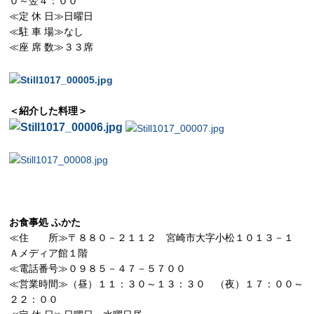
０～翌４：００
≪定 休 日≫日曜日
≪駐 車 場≫なし
≪座 席 数≫３３席
＜紹介した料理＞
お食事処 ふかた
≪住 所≫〒８８０－２１１２ 宮崎市大字小松１０１３－１
Ａメディア館１階
≪電話番号≫０９８５－４７－５７００
≪営業時間≫（昼）１１：３０～１３：３０ （夜）１７：００～
２２：００