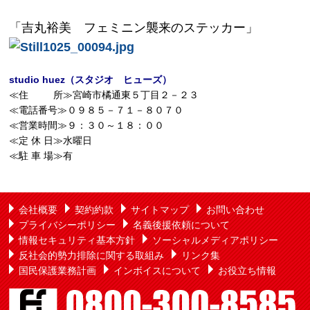
「吉丸裕美 フェミニン襲来のステッカー」
studio huez（スタジオ ヒューズ）
≪住 所≫宮崎市橘通東５丁目２－２３
≪電話番号≫０９８５－７１－８０７０
≪営業時間≫９：３０～１８：００
≪定 休 日≫水曜日
≪駐 車 場≫有
会社概要
契約約款
サイトマップ
お問い合わせ
プライバシーポリシー
名義後援依頼について
情報セキュリティ基本方針
ソーシャルメディアポリシー
反社会的勢力排除に関する取組み
リンク集
国民保護業務計画
インボイスについて
お役立ち情報