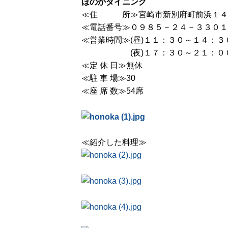
ほのかダイニング
≪住 所≫宮崎市新別府町前浜１４
≪電話番号≫０９８５－２４－３３０１
≪営業時間≫(昼)１１：３０～１４：３
(夜)１７：３０～２１：
≪定 休 日≫無休
≪駐 車 場≫30
≪座 席 数≫54席
≪紹介した料理≫