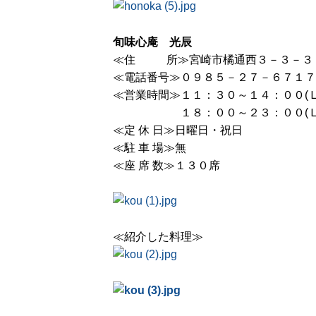
旬味心庵 光辰
≪住 所≫宮崎市橘通西３－３－３
≪電話番号≫０９８５－２７－６７１７
≪営業時間≫１１：３０～１４：００(Ｌ
１８：００～２３：００
≪定 休 日≫日曜日
≪駐 車 場≫無
≪座 席 数≫１３０席
≪紹介した料理≫