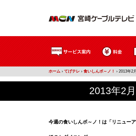
ホーム
›
てげテレ
›
食いしんボ～ノ！
›
2013年
2013年
今週の食いしんボ～ノ！は「リニューア