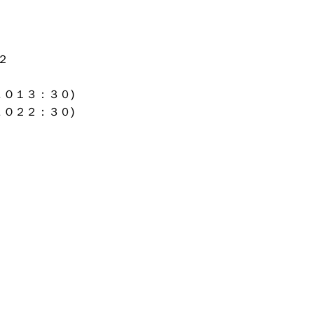
２
Ｏ１３：３０)
(ＬＯ２２：３０)
・祝日