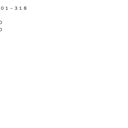
０１－３１８
０
００