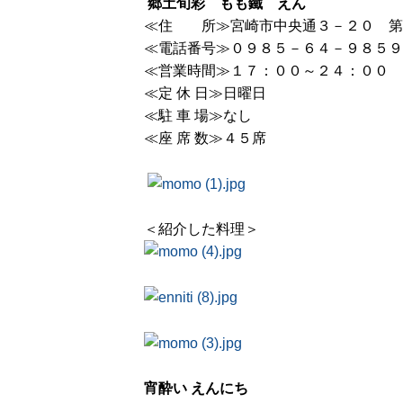
郷土旬彩 もも鐵 えん
≪住 所≫宮崎市中央通３－２０ 第
≪電話番号≫０９８５－６４－９８５９
≪営業時間≫１７：００～２４：００
≪定 休 日≫日曜日
≪駐 車 場≫なし
≪座 席 数≫４５席
＜紹介した料理＞
宵酔い えんにち