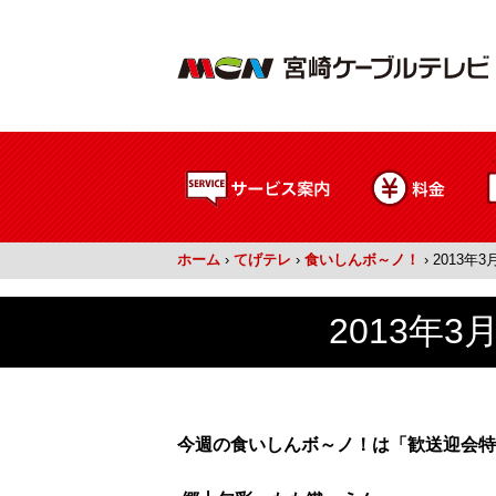
ホーム
›
てげテレ
›
食いしんボ～ノ！
›
2013年
2013年
今週の食いしんボ～ノ！は「歓送迎会特