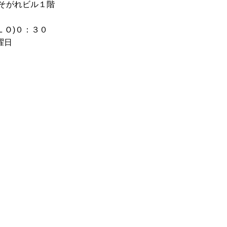
そがれビル１階
ＬＯ)０：３０
祝日の場合は火曜日