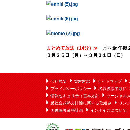
まとめて放送（14分）≫
月～金 午後２
３月２５日（月）～３月３１日（日） 
会社概要
契約約款
サイトマップ
プライバシーポリシー
名義後援依頼に
情報セキュリティ基本方針
ソーシャル
反社会的勢力排除に関する取組み
リン
国民保護業務計画
インボイスについて