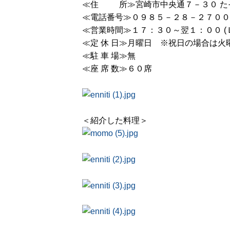
≪住 所≫宮崎市中央通７－３０ た
≪電話番号≫０９８５－２８－２７００
≪営業時間≫１７：３０～翌１：００ (
≪定 休 日≫月曜日 ※
≪駐 車 場≫無
≪座 席 数≫６０席
＜紹介した料理＞