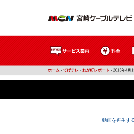
ホーム
›
てげテレ
›
わが町レポート
›
2013年4月
動画を再生する