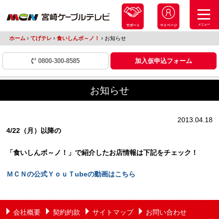
メニュー
サポート
マイページ
ホーム
›
てげテレ
›
食いしんボ～ノ！
›
お知らせ
0800-300-8585
加入仮申込フォーム
お知らせ
2013.04.18
4/22（月）以降の
「食いしんボ～ノ！」で紹介したお店情報は下記をチェック！
ＭＣＮの公式ＹｏｕＴubeの動画はこちら
会社概要
契約約款
サイトマップ
お問い合わせ