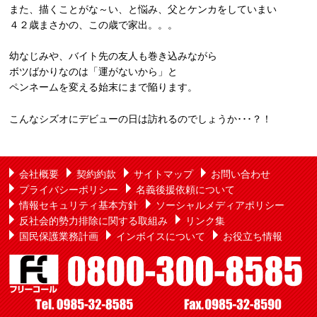
また、描くことがな～い、と悩み、父とケンカをしていまい
４２歳まさかの、この歳で家出。。。
幼なじみや、バイト先の友人も巻き込みながら
ボツばかりなのは「運がないから」と
ペンネームを変える始末にまで陥ります。
こんなシズオにデビューの日は訪れるのでしょうか･･･？！
会社概要
契約約款
サイトマップ
お問い合わせ
プライバシーポリシー
名義後援依頼について
情報セキュリティ基本方針
ソーシャルメディアポリシー
反社会的勢力排除に関する取組み
リンク集
国民保護業務計画
インボイスについて
お役立ち情報