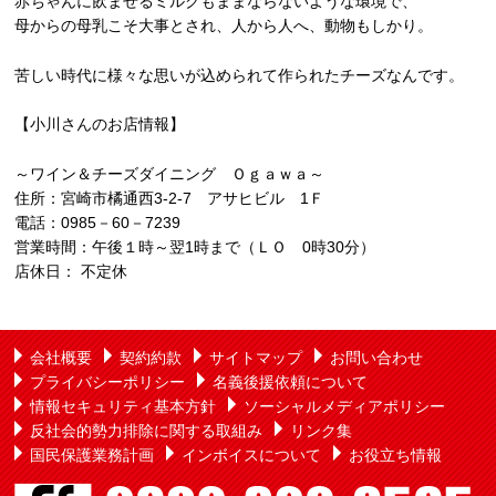
赤ちゃんに飲ませるミルクもままならないような環境で、
母からの母乳こそ大事とされ、人から人へ、動物もしかり。
苦しい時代に様々な思いが込められて作られたチーズなんです。
【小川さんのお店情報】
～ワイン＆チーズダイニング Ｏｇａｗａ～
住所：宮崎市橘通西3-2-7 アサヒビル 1Ｆ
電話：0985－60－7239
営業時間：午後１時～翌1時まで（ＬＯ 0時30分）
店休日： 不定休
会社概要
契約約款
サイトマップ
お問い合わせ
プライバシーポリシー
名義後援依頼について
情報セキュリティ基本方針
ソーシャルメディアポリシー
反社会的勢力排除に関する取組み
リンク集
国民保護業務計画
インボイスについて
お役立ち情報