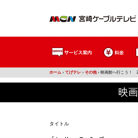
ホーム
›
てげテレ
›
その他
›
映画館へ行こう！ 20
映画
タイトル