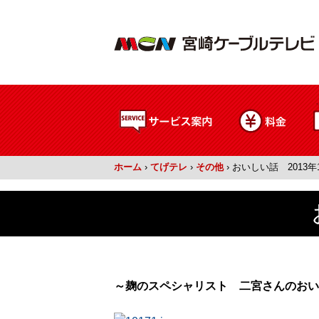
ホーム
›
てげテレ
›
その他
›
おいしい話 2013年
～麹のスペシャリスト 二宮さんのおい