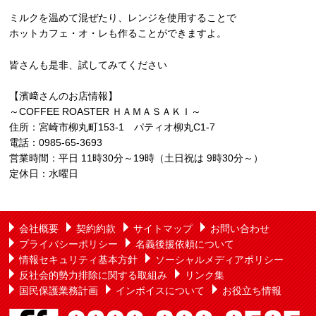
ミルクを温めて混ぜたり、レンジを使用することで
ホットカフェ・オ・レも作ることができますよ。
皆さんも是非、試してみてください
【濱﨑さんのお店情報】
～COFFEE ROASTER ＨＡＭＡＳＡＫＩ～
住所：宮崎市柳丸町153-1 パティオ柳丸C1-7
電話：0985-65-3693
営業時間：平日 11時30分～19時（土日祝は 9時30分～）
定休日：水曜日
会社概要
契約約款
サイトマップ
お問い合わせ
プライバシーポリシー
名義後援依頼について
情報セキュリティ基本方針
ソーシャルメディアポリシー
反社会的勢力排除に関する取組み
リンク集
国民保護業務計画
インボイスについて
お役立ち情報