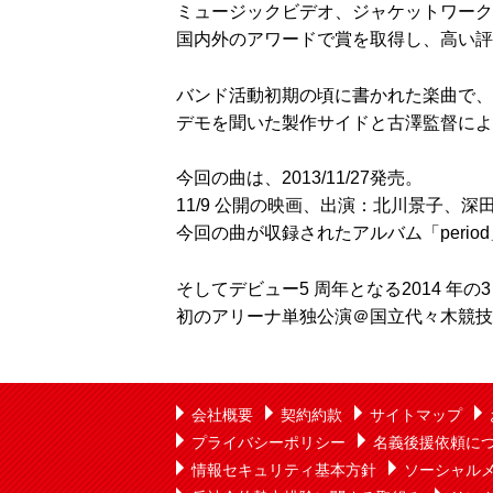
ミュージックビデオ、ジャケットワーク
国内外のアワードで賞を取得し、高い評
バンド活動初期の頃に書かれた楽曲で、
デモを聞いた製作サイドと古澤監督によ
今回の曲は、2013/11/27発売。
11/9 公開の映画、出演：北川景子、
今回の曲が収録されたアルバム「period
そしてデビュー5 周年となる2014 年の
初のアリーナ単独公演＠国立代々木競技
会社概要
契約約款
サイトマップ
プライバシーポリシー
名義後援依頼に
情報セキュリティ基本方針
ソーシャル