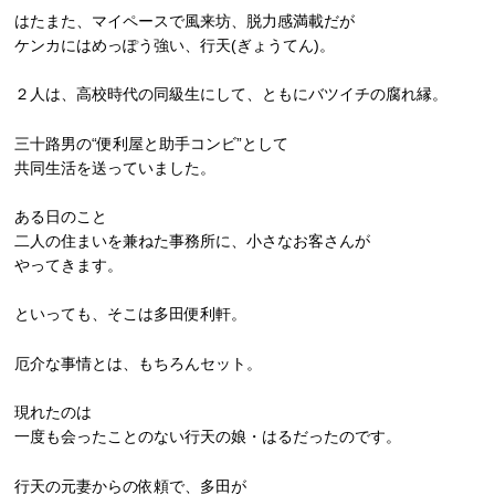
はたまた、マイペースで風来坊、脱力感満載だが
ケンカにはめっぽう強い、行天(ぎょうてん)。
２人は、高校時代の同級生にして、ともにバツイチの腐れ縁。
三十路男の“便利屋と助手コンビ”として
共同生活を送っていました。
ある日のこと
二人の住まいを兼ねた事務所に、小さなお客さんが
やってきます。
といっても、そこは多田便利軒。
厄介な事情とは、もちろんセット。
現れたのは
一度も会ったことのない行天の娘・はるだったのです。
行天の元妻からの依頼で、多田が