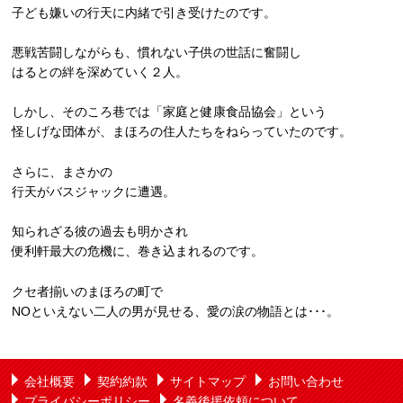
子ども嫌いの行天に内緒で引き受けたのです。
悪戦苦闘しながらも、慣れない子供の世話に奮闘し
はるとの絆を深めていく２人。
しかし、そのころ巷では「家庭と健康食品協会」という
怪しげな団体が、まほろの住人たちをねらっていたのです。
さらに、まさかの
行天がバスジャックに遭遇。
知られざる彼の過去も明かされ
便利軒最大の危機に、巻き込まれるのです。
クセ者揃いのまほろの町で
NOといえない二人の男が見せる、愛の涙の物語とは･･･。
会社概要
契約約款
サイトマップ
お問い合わせ
プライバシーポリシー
名義後援依頼について