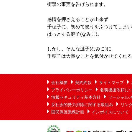
衝撃の事実を告げられます。
感情を押さえることが出来ず
千穂子に、初めて怒りをぶつけてしまい
はっとする漣子(なみこ)。
しかし、そんな漣子(なみこ)に
千穂子は大事なことを気付かせてくれる
会社概要
契約約款
サイトマップ
プライバシーポリシー
名義後援依頼に
情報セキュリティ基本方針
ソーシャル
反社会的勢力排除に関する取組み
リン
国民保護業務計画
インボイスについて