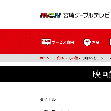
ホーム
›
てげテレ
›
その他
›
映画館へ行こう！ 20
映画
タイトル