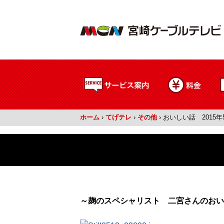
ホーム
›
てげテレ
›
その他
›
おいしい話 2015年
～麹のスペシャリスト 二宮さんのおい