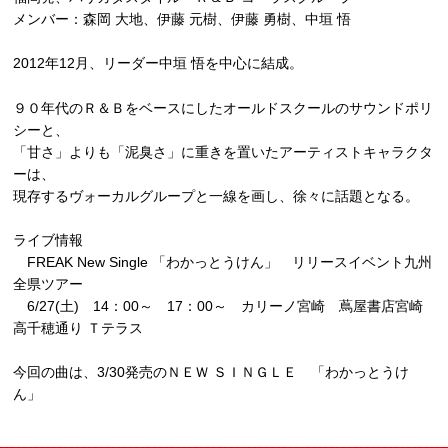
メンバー：森岡 大地、伊藤 元樹、伊藤 勇樹、中垣 悟
2012年12月、リーダー中垣 悟を中心に結成。
９０年代のＲ＆Ｂをベースにしたオールドスクールのサウンドポリ
シーと、
「甘さ」よりも「泥臭さ」に重きを置いたアーティストキャラクタ
ーは、
現存するヴォーカルグループと一線を画し、徐々に話題となる。
ライブ情報
FREAK New Single 「わかっとうけん」 リリースイベント九州
全県ツアー
6/27(土) 14：00～ 17：00～ カリーノ宮崎 蔦屋書店宮崎
高千穂通り Ｔテラス
今回の曲は、3/30発売のＮＥＷ ＳＩＮＧＬＥ 「わかっとうけ
ん」