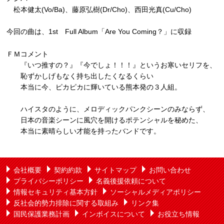
松本健太(Vo/Ba)、藤原弘樹(Dr/Cho)、西田光真(Cu/Cho)
今回の曲は、1st Full Album「Are You Coming？」に収録
ＦＭコメント
『いつ推すの？』『今でしょ！！！』というお寒いセリフを、
恥ずかしげもなく持ち出したくなるくらい
本当に今、ピカピカに輝いている熊本発の３人組。
ハイスタのように、メロディックパンクシーンのみならず、
日本の音楽シーンに風穴を開けるポテンシャルを秘めた、
本当に素晴らしい才能を持ったバンドです。
会社概要
契約約款
サイトマップ
お問い合わせ
プライバシーポリシー
名義後援依頼について
情報セキュリティ基本方針
ソーシャルメディアポリシー
反社会的勢力排除に関する取組み
リンク集
国民保護業務計画
インボイスについて
お役立ち情報