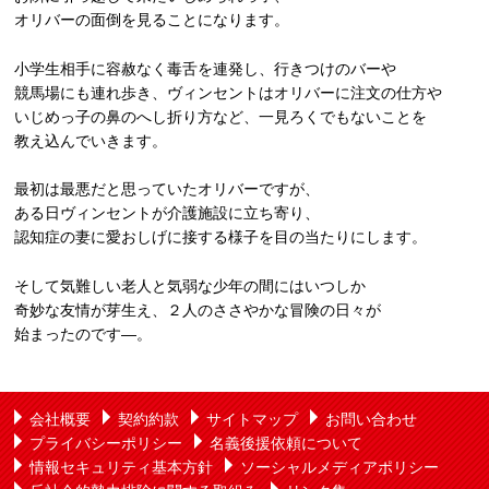
オリバーの面倒を見ることになります。
小学生相手に容赦なく毒舌を連発し、行きつけのバーや
競馬場にも連れ歩き、ヴィンセントはオリバーに注文の仕方や
いじめっ子の鼻のへし折り方など、一見ろくでもないことを
教え込んでいきます。
最初は最悪だと思っていたオリバーですが、
ある日ヴィンセントが介護施設に立ち寄り、
認知症の妻に愛おしげに接する様子を目の当たりにします。
そして気難しい老人と気弱な少年の間にはいつしか
奇妙な友情が芽生え、２人のささやかな冒険の日々が
始まったのです―。
会社概要
契約約款
サイトマップ
お問い合わせ
プライバシーポリシー
名義後援依頼について
情報セキュリティ基本方針
ソーシャルメディアポリシー