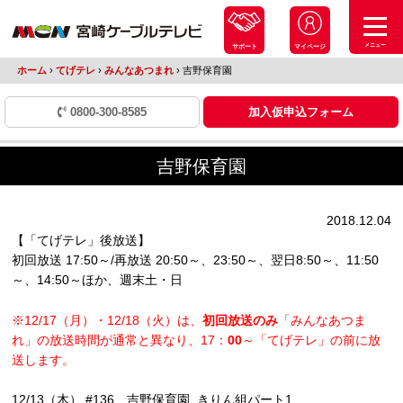
メニュー
サポート
マイページ
ホーム
›
てげテレ
›
みんなあつまれ
›
吉野保育園
0800-300-8585
加入仮申込フォーム
吉野保育園
2018.12.04
【「てげテレ」後放送】
初回放送 17:50～/再放送 20:50～、23:50～、翌日8:50～、11:50
～、14:50～ほか、週末土・日
※12/17（月）・12/18（火）は、
初回放送のみ
「みんなあつま
れ」の放送時間が通常と異なり、17：
00
～「てげテレ」の前に放
送します。
12/13（木） #136 吉野保育園 きりん組パート1