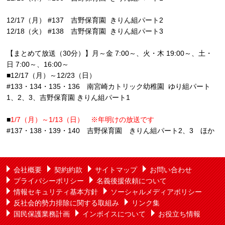
12/17（月） #137 吉野保育園 きりん組パート2
12/18（火） #138 吉野保育園 きりん組パート3
【まとめて放送（30分）】月～金 7:00～、火・木 19:00～、土・
日 7:00～、16:00～
■12/17（月）～12/23（日）
#133・134・135・136 南宮崎カトリック幼稚園 ゆり組パート
1、2、3、吉野保育園 きりん組パート1
■
1/7（月）～1/13（日） ※年明けの放送です
#137・138・139・140 吉野保育園 きりん組パート2、3 ほか
会社概要
契約約款
サイトマップ
お問い合わせ
プライバシーポリシー
名義後援依頼について
情報セキュリティ基本方針
ソーシャルメディアポリシー
反社会的勢力排除に関する取組み
リンク集
国民保護業務計画
インボイスについて
お役立ち情報