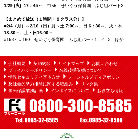
1/29 (火) 17：45～
#155 せいぐう保育園 ふじ組パート3
【まとめて放送（１時間・８クラス分）】
■2/4（月）～2/10（日）月～土 7:00～、日 6：30～、火・木
18:30～、土・日16:00～
#153～＃160 せいぐう保育園 ふじ組パート1、2、3 ほか
会社概要
契約約款
サイトマップ
お問い合わせ
プライバシーポリシー
名義後援依頼について
情報セキュリティ基本方針
ソーシャルメディアポリシー
反社会的勢力排除に関する取組み
リンク集
国民保護業務計画
インボイスについて
お役立ち情報