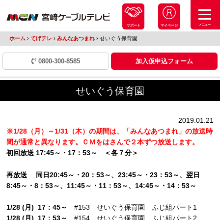
メニュー
サポート
マイページ
ホーム
›
てげテレ
›
みんなあつまれ
›
せいぐう保育園
0800-300-8585
加入仮申込フォーム
せいぐう保育園
2019.01.21
※1/28（月）～1/31（木）の期間は、「みんなあつまれ」の放送時
間が通常と異なります。ＣＭをはさんで２本ずつ放送します。
初回放送 17:45～・17：53～ ＜各７分＞
再放送 同日20:45～・20：53～、23:45～・23：53～、翌日
8:45～・8：53～、11:45～・11：53～、14:45～・14：53～
1/28 (月) 17：45～
#153 せいぐう保育園 ふじ組パート1
1/28 (月) 17：53～
#154 せいぐう保育園 ふじ組パート2