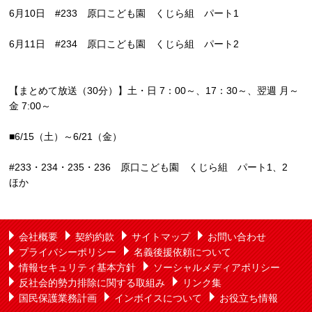
6月10日 #233 原口こども園 くじら組 パート1
6月11日 #234 原口こども園 くじら組 パート2
【まとめて放送（30分）】土・日 7：00～、17：30～、翌週 月～
金 7:00～
■6/15（土）～6/21（金）
#233・234・235・236 原口こども園 くじら組 パート1、2
ほか
会社概要
契約約款
サイトマップ
お問い合わせ
プライバシーポリシー
名義後援依頼について
情報セキュリティ基本方針
ソーシャルメディアポリシー
反社会的勢力排除に関する取組み
リンク集
国民保護業務計画
インボイスについて
お役立ち情報