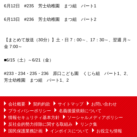
6月12日 #235 芳士幼稚園 まつ組 パート1
6月13日 #236 芳士幼稚園 まつ組 パート2
【まとめて放送（30分）】土・日 7：00～、17：30～、翌週 月～
金 7:00～
■6/15（土）～6/21（金）
#233・234・235・236 原口こども園 くじら組 パート1、2、
芳士幼稚園 まつ組 パート1、2
会社概要
契約約款
サイトマップ
お問い合わせ
プライバシーポリシー
名義後援依頼について
情報セキュリティ基本方針
ソーシャルメディアポリシー
反社会的勢力排除に関する取組み
リンク集
国民保護業務計画
インボイスについて
お役立ち情報