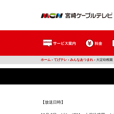
ホーム
›
てげテレ
›
みんなあつまれ
›
大淀幼稚園
【放送日時】