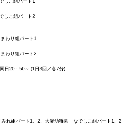
 なでしこ組パート1
 なでしこ組パート2
 ひまわり組パート1
 ひまわり組パート2
同日20：50～ (1日3回／各7分)
園 すみれ組パート1、2、大淀幼稚園 なでしこ組パート1、2