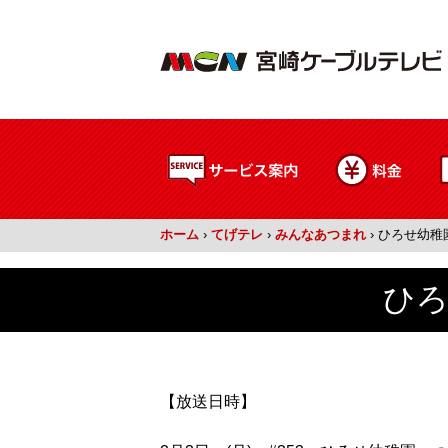
ホーム
›
てげテレ
›
みんなあつまれ
›
ひろせ幼稚
ひろ
【放送日時】