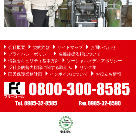
会社概要
契約約款
サイトマップ
お問い合わせ
プライバシーポリシー
名義後援依頼について
情報セキュリティ基本方針
ソーシャルメディアポリシー
反社会的勢力排除に関する取組み
リンク集
国民保護業務計画
インボイスについて
お役立ち情報