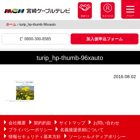
メニュー
サポート
マイページ
ホーム
›
turip_hp-thumb-96xauto
0800-300-8585
加入仮申込フォーム
turip_hp-thumb-96xauto
2016.08.02
会社概要
契約約款
サイトマップ
お問い合わせ
プライバシーポリシー
名義後援依頼について
情報セキュリティ基本方針
ソーシャルメディアポリシー