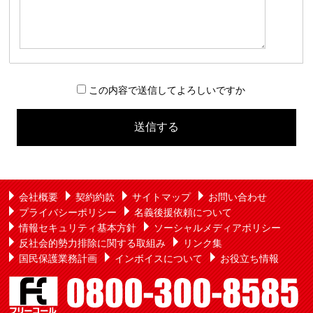
この内容で送信してよろしいですか
こ
の
フ
ィ
ー
ル
会社概要
契約約款
サイトマップ
お問い合わせ
ド
プライバシーポリシー
名義後援依頼について
は
情報セキュリティ基本方針
ソーシャルメディアポリシー
空
反社会的勢力排除に関する取組み
リンク集
の
国民保護業務計画
インボイスについて
お役立ち情報
ま
ま
に