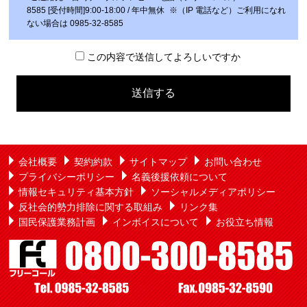
8585 [受付時間]9:00-18:00 / 年中無休 ※（IP 電話など）ご利⽤になれ
ない場合は 0985-32-8585
この内容で送信してよろしいですか
こ
の
フ
ィ
ー
ル
会社概要
契約約款
サイトマップ
お問い合わせ
ド
プライバシーポリシー
名義後援依頼について
は
情報セキュリティ基本方針
ソーシャルメディアポリシー
空
反社会的勢力排除に関する取組み
リンク集
の
国民保護業務計画
インボイスについて
お役立ち情報
ま
ま
に
し
て