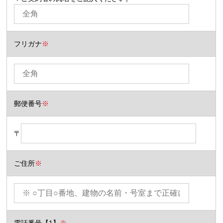
フリガナ
※
郵便番号
※
〒
ご住所
※