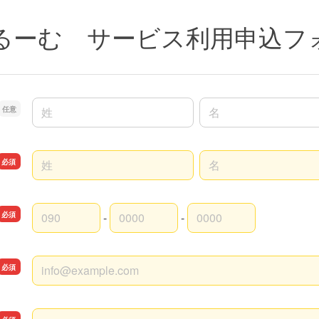
るーむ サービス利用申込フ
名前の姓
名前の名
名前の姓
名前の名
-
-
連絡先（固定 or 携帯）の市外局番
連絡先（固定 or 携帯）の市内局番
連絡先（固定 or 携帯）の加入者番号
連絡先メールアドレス
住所