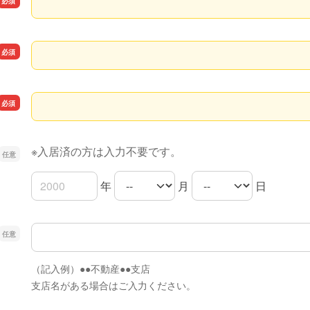
集合住宅名称
号室
※入居済の方は入力不要です。
年
月
日
入居予定日の年
入居予定日の月
入居予定日の日
不動産管理会社
（記入例）●●不動産●●支店
支店名がある場合はご入力ください。