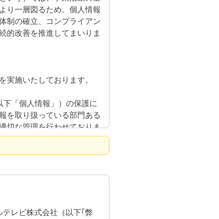
より一層図るため、個人情報
体制の確立、コンプライアン
続的改善を推進してまいりま
を実施いたしております。
以下「個人情報」）の保護に
報を取り扱っている部門ある
適切な管理を行わせておりま
だく場合は、利用目的を出来
等をあらかじめ明示したうえ
。
ら取得させていただいた個人
ルテレビ株式会社（以下｢弊