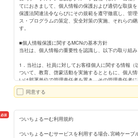
てにおきまして、個人情報の保護および適切な取扱を
保護法関連法令ならびにその規範を遵守徹底し、管理
ス・プログラムの策定、安全対策の実施、それらの継
す。
■個人情報保護に関するMCNの基本方針
当社は、個人情報の重要性を認識し、以下の取り組み
1．当社は、社員に対してお客様個人に関する情報（
ついて、教育、啓蒙活動を実施するとともに、個人情
いは部署単位で管理責任者を置き、その管理責任者に
す。
同意する
2．お客様から、お客様の個人情報を取得させていた
る限り特定するとともに、お客様に対する当社の窓口
で、必要な範囲の個人情報を取得させていただきます
ついちょるーむ利用規約
3．当社は、法的な要請等によらない限り、お客様か
ついちょるーむサービスを利用する場合､宮崎ケーブ