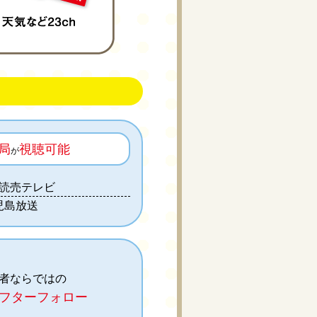
局
視聴可能
が
島読売テレビ
児島放送
者ならではの
フターフォロー