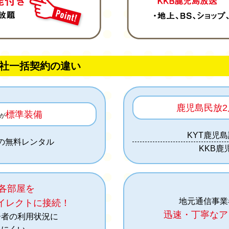
社一括契約の違い
鹿児島民放2
標準装備
が
KYT鹿児
の無料レンタル
KKB鹿
と各部屋を
地元通信事業
イレクトに接続！
迅速・丁寧なア
居者の利用状況に