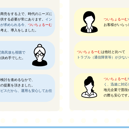
」商売をする上で、時代のニーズに
提供する必要が常にあります。
イン
ついちょるーむ
料が求められる今、
ついちょるーむ
お客様がいらっ
と考え、導入をしました。
ついちょるーむ
は他社と比べて
児島民放も視聴で
トラブル（通信障害等）が少ない
の決め手でした。
ついちょるーむ
と検討を進めるなかで、
く、迅速に対応
む
の提案を頂きました。
地元企業で普段
ービスだから、運用も安心してお任
の際も安心です