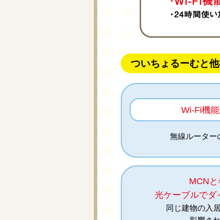
ついちょるーむと他
Wi-Fi機能
無線ルーター
MCN
光ケーブルでダ
同じ建物の入