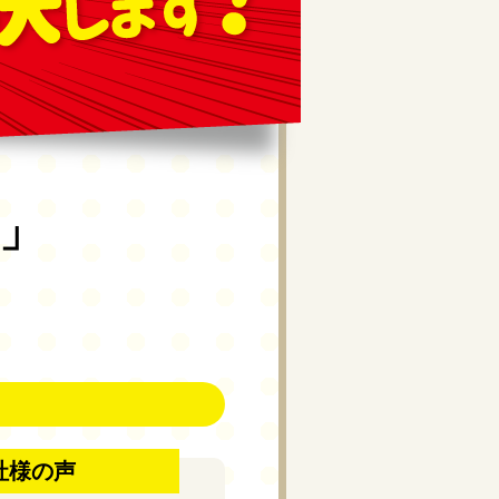
」
社様の声