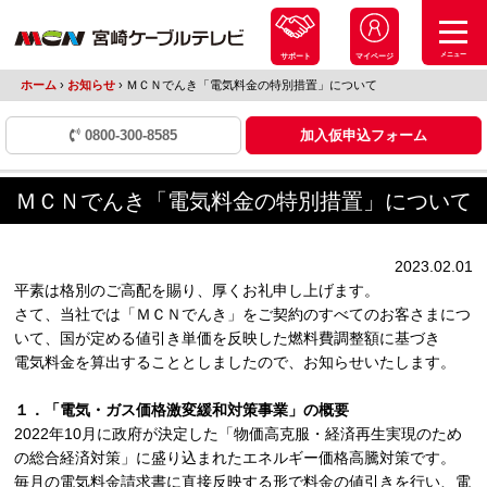
メニュー
サポート
マイページ
ホーム
›
お知らせ
›
ＭＣＮでんき「電気料金の特別措置」について
0800-300-8585
加入仮申込フォーム
ＭＣＮでんき「電気料金の特別措置」について
2023.02.01
平素は格別のご高配を賜り、厚くお礼申し上げます。
さて、当社では「ＭＣＮでんき」をご契約のすべてのお客さまにつ
いて、国が定める値引き単価を反映した燃料費調整額に基づき
電気料金を算出することとしましたので、お知らせいたします。
１．「電気・ガス価格激変緩和対策事業」の概要
2022年10月に政府が決定した「物価高克服・経済再生実現のため
の総合経済対策」に盛り込まれたエネルギー価格高騰対策です。
毎月の電気料金請求書に直接反映する形で料金の値引きを行い、電