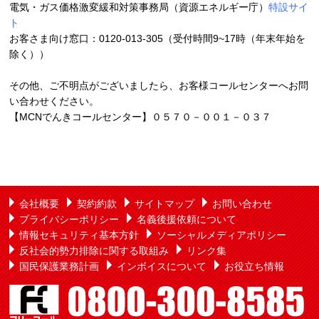
電気・ガス価格激変緩和対策事務局（資源エネルギー庁）
特設サイ
ト
お客さま向け窓口：0120-013-305（受付時間9~17時（年末年始を
除く））
その他、ご不明点がございましたら、お客様コールセンターへお問
い合わせください。
【MCNでんきコールセンター】０５７０－００１－０３７
会社概要
契約約款
サイトマップ
お問い合わせ
プライバシーポリシー
名義後援依頼について
情報セキュリティ基本方針
ソーシャルメディアポリシー
反社会的勢力排除に関する取組み
リンク集
国民保護業務計画
インボイスについて
お役立ち情報