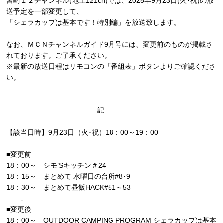
宮崎１２チャンネル(地上121ch)では、2025年9月23日(火･祝)の放
送予定を一部変更して、
「シェラカップは基本です！特別編」を放送致します。
なお、ＭＣＮチャンネルガイド9月号には、変更前のものが掲載さ
れております。ご了承ください。
※最新の放送日程はリモコンの「番組表」ボタンよりご確認くださ
い。
記
【該当日時】9月23日（火･祝）18：00～19：00
■変更前
18：00～ シモ’Sキッチン＃24
18：15～ まとめて 水曜日の台所#8･9
18：30～ まとめて昼飯HACK#51～53
↓
■変更後
18：00～ OUTDOOR CAMPING PROGRAM シェラカップは基本