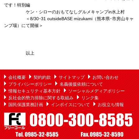
です！特別編
ケン・シローのおもてなしグルメキャンプin水上村
＜8/30･31 outsideBASE mizukami（熊本県･市房山キャ
ンプ場）にて開催＞
以上
会社概要
契約約款
サイトマップ
お問い合わせ
プライバシーポリシー
名義後援依頼について
情報セキュリティ基本方針
ソーシャルメディアポリシー
反社会的勢力排除に関する取組み
リンク集
国民保護業務計画
インボイスについて
お役立ち情報