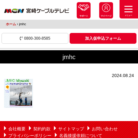
メニュー
サポート
マイページ
ホーム
›
jmhc
0800-300-8585
加入仮申込フォーム
jmhc
2024.08.24
会社概要
契約約款
サイトマップ
お問い合わせ
プライバシーポリシー
名義後援依頼について